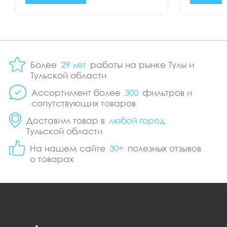
Более
29 лет
работы на рынке Тулы и
Тульской области
Ассортимент более
300
фильтров и
сопутствующих товаров
Доставим товар в
любой город
Тульской области
На нашем сайте
30+
полезных отзывов
о товарах