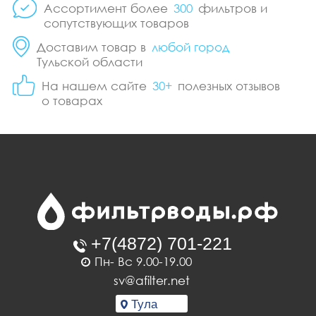
Ассортимент более
300
фильтров и
сопутствующих товаров
Доставим товар в
любой город
Тульской области
На нашем сайте
30+
полезных отзывов
о товарах
Пн- Вс 9.00-19.00
sv@afilter.net