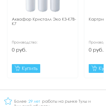
Аквафор Кристалл Эко K3-K7B-
Картрид
K7
Производство:
Производ
0 руб.
0 руб.
Купить
Ку
Более
29 лет
работы на рынке Тулы и