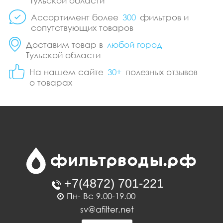
Тульской области
Ассортимент более
300
фильтров и
сопутствующих товаров
Доставим товар в
любой город
Тульской области
На нашем сайте
30+
полезных отзывов
о товарах
Пн- Вс 9.00-19.00
sv@afilter.net