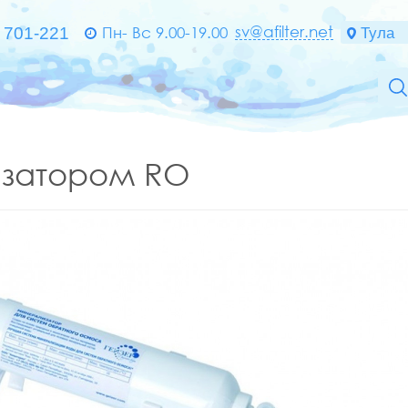
sv@afilter.net
Пн- Вс 9.00-19.00
изатором RO