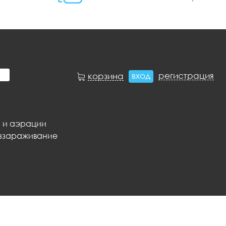
вход
регистрация
корзина
 и аэрации
ззараживание